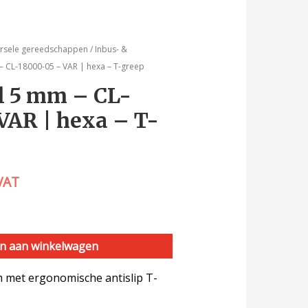
ersele gereedschappen
/
Inbus- &
 – CL-18000-05 – VAR | hexa – T-greep
el 5 mm – CL-
VAR | hexa – T-
 VAT
n aan winkelwagen
m met ergonomische antislip T-