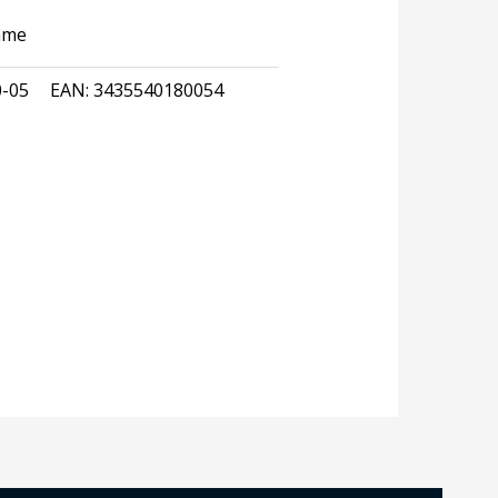
ame
0-05
EAN:
3435540180054