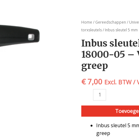
Inbus
Home
/
Gereedschappen
/
Univ
sleutel
torxsleutels
/ Inbus sleutel 5 mm
5
Inbus sleut
mm
18000-05 – 
-
CL-
greep
18000-
05
€
7,00
Excl. BTW /
-
VAR
|
hexa
Toevoege
-
T-
Inbus sleutel 5 m
greep
greep
aantal