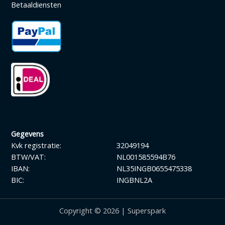
Betaaldiensten
Gegevens
Kvk registratie:
32049194
BTW/VAT:
NL001585594B76
IBAN:
NL35INGB0655475338
BIC:
INGBNL2A
Copyright © 2026 | Superspark