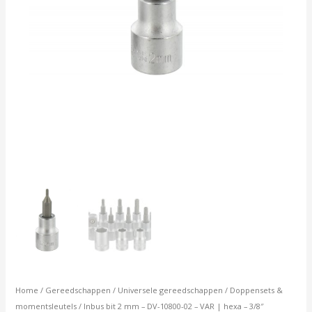
hexa
-
3/8"
opname
aantal
Home
/
Gereedschappen
/
Universele gereedschappen
/
Doppensets &
momentsleutels
/ Inbus bit 2 mm – DV-10800-02 – VAR | hexa – 3/8″