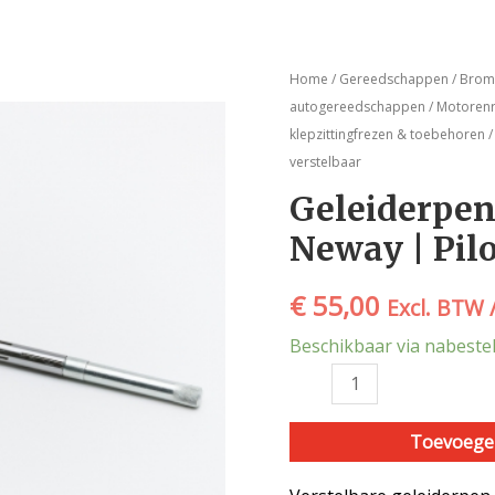
Geleiderpen
Home
/
Gereedschappen
/
Brom-
-
autogereedschappen
/
Motorenr
NEW150/9.5
klepzittingfrezen & toebehoren
/
-
verstelbaar
Neway
Geleiderpen
|
Neway | Pilo
Pilot
-
verstelbaar
€
55,00
Excl. BTW 
aantal
Beschikbaar via nabestel
Toevoege