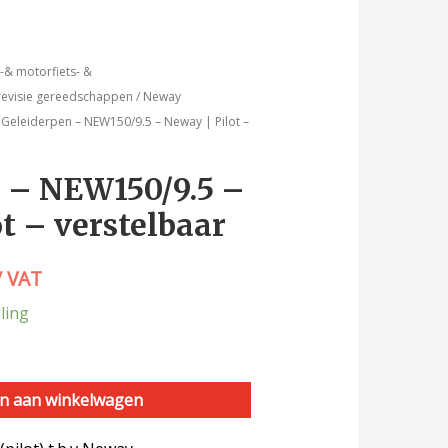
& motorfiets- &
evisie gereedschappen
/
Neway
 Geleiderpen – NEW150/9.5 – Neway | Pilot –
 – NEW150/9.5 –
t – verstelbaar
/ VAT
ling
n aan winkelwagen