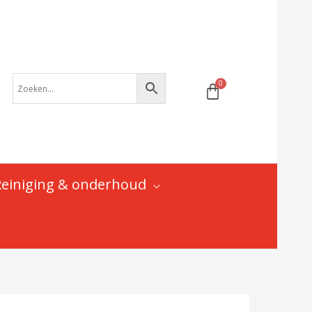
-
Neway
|
Pilot
-
verstelbaar
aantal
Reiniging & onderhoud