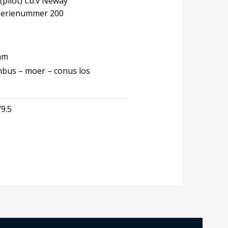
pilot) t.b.v Neway
 serienummer 200
 mm
nbus – moer – conus los
9.5