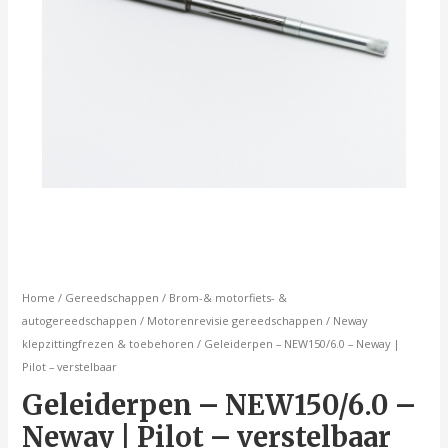
Home
/
Gereedschappen
/
Brom-& motorfiets- &
autogereedschappen
/
Motorenrevisie gereedschappen
/
Neway
klepzittingfrezen & toebehoren
/ Geleiderpen – NEW150/6.0 – Neway |
Pilot – verstelbaar
Geleiderpen – NEW150/6.0 –
Neway | Pilot – verstelbaar