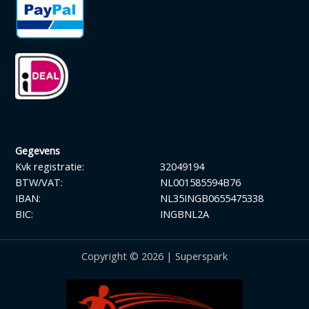
Gegevens
Kvk registratie:
32049194
BTW/VAT:
NL001585594B76
IBAN:
NL35INGB0655475338
BIC:
INGBNL2A
Copyright © 2026 | Superspark