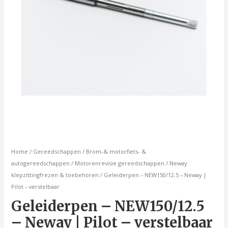
Home
/
Gereedschappen
/
Brom-& motorfiets- &
autogereedschappen
/
Motorenrevisie gereedschappen
/
Neway
klepzittingfrezen & toebehoren
/ Geleiderpen – NEW150/12.5 – Neway |
Pilot – verstelbaar
Geleiderpen – NEW150/12.5
– Neway | Pilot – verstelbaar