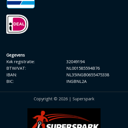
Gegevens
Kvk registratie:
32049194
BTW/VAT:
NL001585594B76
IBAN:
NL35INGB0655475338
BIC:
INGBNL2A
Copyright © 2026 | Superspark