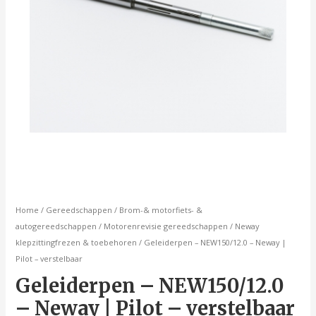
Home
/
Gereedschappen
/
Brom-& motorfiets- &
autogereedschappen
/
Motorenrevisie gereedschappen
/
Neway
klepzittingfrezen & toebehoren
/ Geleiderpen – NEW150/12.0 – Neway |
Pilot – verstelbaar
Geleiderpen – NEW150/12.0
– Neway | Pilot – verstelbaar