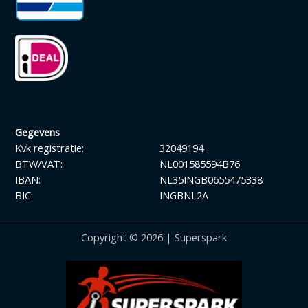
Gegevens
Kvk registratie:
32049194
BTW/VAT:
NL001585594B76
IBAN:
NL35INGB0655475338
BIC:
INGBNL2A
Copyright © 2026 | Superspark