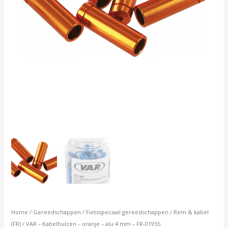
01955
aantal
Home
/
Gereedschappen
/
Fietsspeciaal gereedschappen
/
Rem & kabel
(FR)
/ VAR – Kabelhulzen – oranje – alu 4 mm – FR-01955