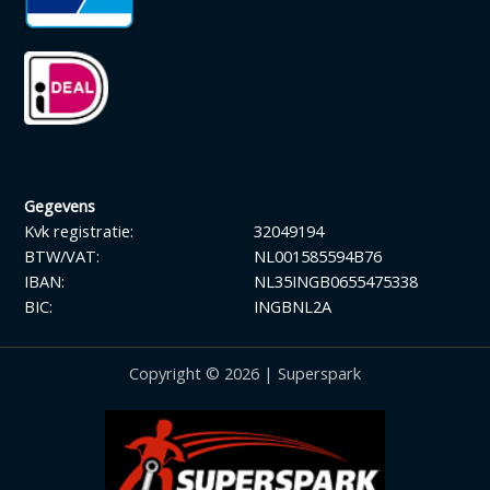
Gegevens
Kvk registratie:
32049194
BTW/VAT:
NL001585594B76
IBAN:
NL35INGB0655475338
BIC:
INGBNL2A
Copyright © 2026 | Superspark