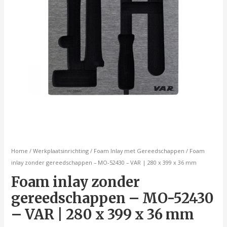
x
399
x
36
mm
aantal
Home
/
Werkplaatsinrichting
/
Foam Inlay met Gereedschappen
/ Foam
inlay zonder gereedschappen – MO-52430 – VAR | 280 x 399 x 36 mm
Foam inlay zonder
gereedschappen – MO-52430
– VAR | 280 x 399 x 36 mm