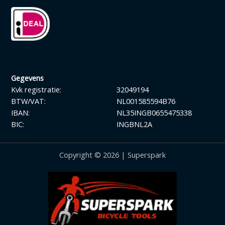
Gegevens
Kvk registratie:
32049194
BTW/VAT:
NL001585594B76
IBAN:
NL35INGB0655475338
BIC:
INGBNL2A
Copyright © 2026 | Superspark