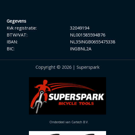
Gegevens
Kvk registratie:
32049194
BTW/VAT:
NL001585594B76
IBAN:
NL35INGB0655475338
BIC:
INGBNL2A
Copyright © 2026 | Superspark
Onderdeel van Cartech B.V.