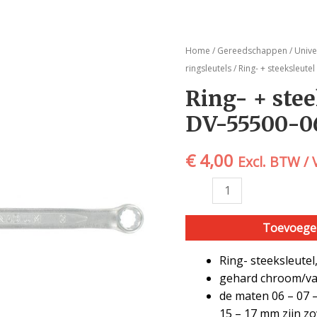
Ring-
Home
/
Gereedschappen
/
Univ
+
ringsleutels
/ Ring- + steeksleut
steeksleutel
Ring- + ste
6
DV-55500-06
mm
-
DV-
€
4,00
Excl. BTW /
55500-
06
VAR
|
Toevoege
aantal
Ring- steeksleute
gehard chroom/va
de maten 06 – 07 –
15 – 17 mm zijn zo