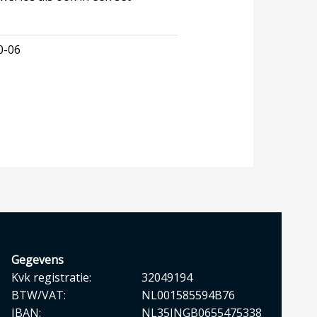
0-06
Gegevens
Kvk registratie:
32049194
BTW/VAT:
NL001585594B76
IBAN:
NL35INGB0655475338