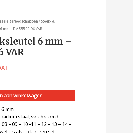
ersele gereedschappen
/
Steek- &
el 6 mm – DV-55500-06 VAR |
eksleutel 6 mm –
 VAR |
 VAT
n aan winkelwagen
l, 6 mm
nadium staal, verchroomd
 08 – 09 – 10 -11 – 12 – 13 – 14 –
wel los als ook in een set