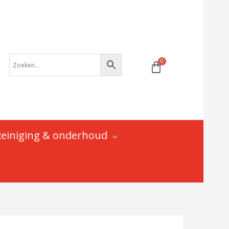
6
mm
-
DV-
55500-
06
VAR
|
aantal
Reiniging & onderhoud