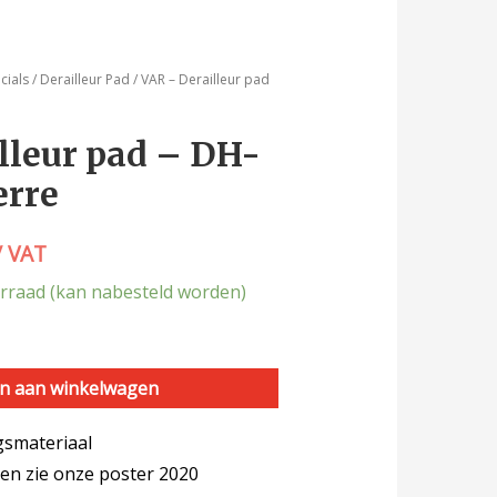
cials
/
Derailleur Pad
/ VAR – Derailleur pad
lleur pad – DH-
erre
/ VAT
rraad (kan nabesteld worden)
n aan winkelwagen
ngsmateriaal
len zie onze poster 2020