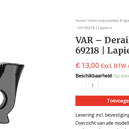
VAR
Home
/
Fietscomponenten & Spe
-
– DH-69218 | Lapierre
Derailleur
VAR – Derai
pad
69218 | Lapi
-
DH-
69218
€
13,00
Excl. BTW 
|
Beschikbaarheid:
Op voo
Lapierre
aantal
Toevoege
Levering incl. bevestigi
Overzicht van alle model