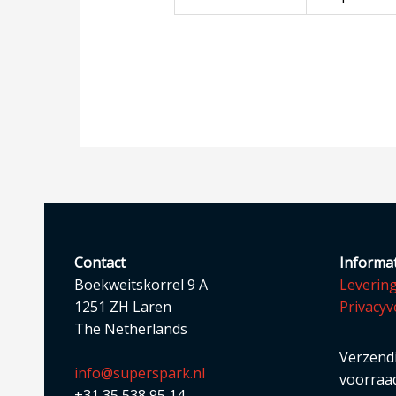
Contact
Informat
Boekweitskorrel 9 A
Leverin
1251 ZH Laren
Privacyv
The Netherlands
Verzendi
info@superspark.nl
voorraad
+31 35 538 95 14