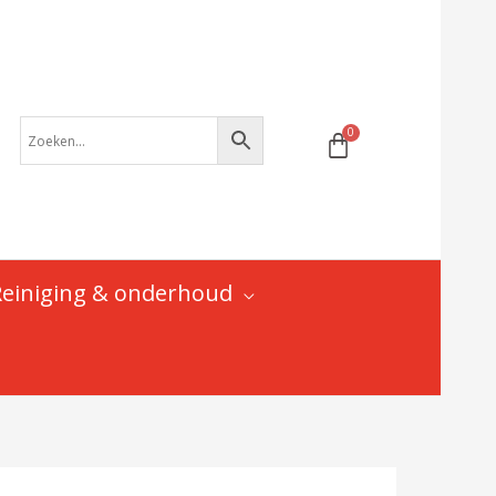
pad
-
DH-
69218
|
Lapierre
aantal
Reiniging & onderhoud