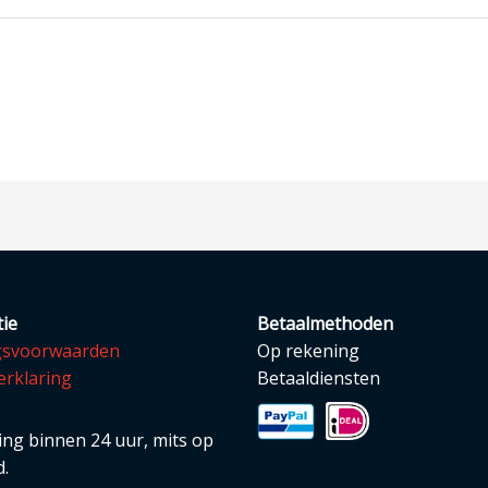
ie
Betaalmethoden
gsvoorwaarden
Op rekening
erklaring
Betaaldiensten
ng binnen 24 uur, mits op
.