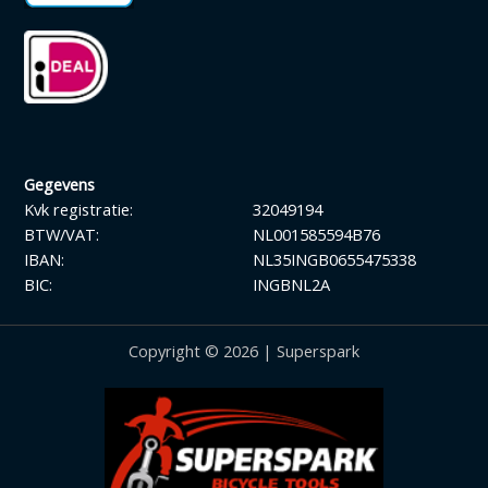
Gegevens
Kvk registratie:
32049194
BTW/VAT:
NL001585594B76
IBAN:
NL35INGB0655475338
BIC:
INGBNL2A
Copyright © 2026 | Superspark