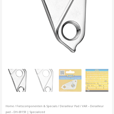
Home
/
Fietscomponenten & Specials
/
Derailleur Pad
/ VAR – Derailleur
pad – DH-69159 | Specialized