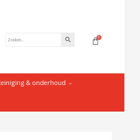
pad
-
DH-
69138
|
Diamant
Gary
Fisher
Trek
aantal
Reiniging & onderhoud