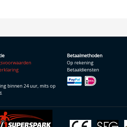
ie
Betaalmethoden
gsvoorwaarden
Op rekening
erklaring
Betaaldiensten
ng binnen 24 uur, mits op
.