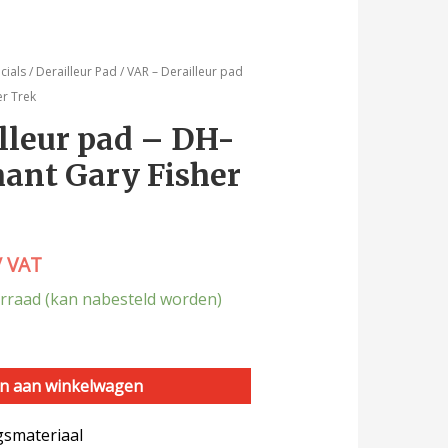
cials
/
Derailleur Pad
/ VAR – Derailleur pad
er Trek
lleur pad – DH-
mant Gary Fisher
/ VAT
rraad (kan nabesteld worden)
n aan winkelwagen
ngsmateriaal