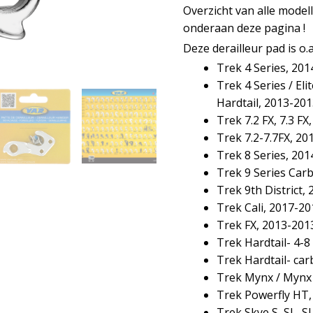
Overzicht van alle model
onderaan deze pagina !
Deze derailleur pad is o
Trek 4 Series, 20
Trek 4 Series / Elit
Hardtail, 2013-20
Trek 7.2 FX, 7.3 FX,
Trek 7.2-7.7FX, 20
Trek 8 Series, 20
Trek 9 Series Car
Trek 9th District,
Trek Cali, 2017-20
Trek FX, 2013-201
Trek Hardtail- 4-8
Trek Hardtail- ca
Trek Mynx / Mynx 
Trek Powerfly HT,
Trek Skye S, SL, S