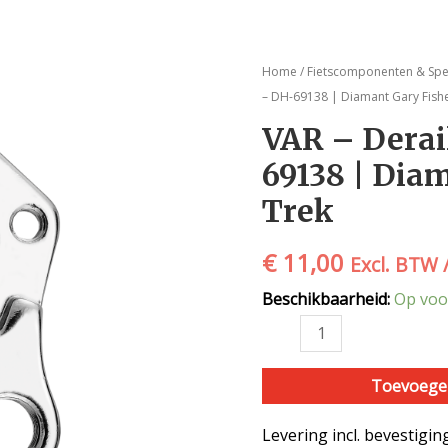
VAR
Home
/
Fietscomponenten & Spe
-
– DH-69138 | Diamant Gary Fish
Derailleur
VAR – Derai
pad
69138 | Dia
-
DH-
Trek
69138
|
€
11,00
Excl. BTW 
Diamant
Gary
Beschikbaarheid:
Op voo
Fisher
Trek
aantal
Toevoege
Levering incl. bevestigi