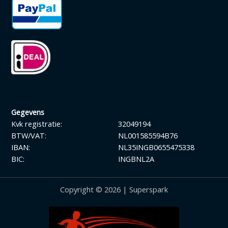
Gegevens
Kvk registratie:
32049194
BTW/VAT:
NL001585594B76
IBAN:
NL35INGB0655475338
BIC:
INGBNL2A
Copyright © 2026 | Superspark