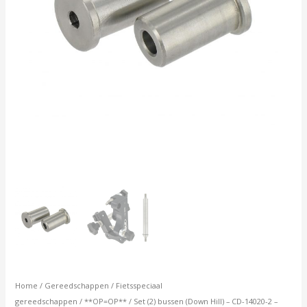
remoogfreesapparaat
-
VAR
|
aantal
Home
/
Gereedschappen
/
Fietsspeciaal
gereedschappen
/
**OP=OP**
/ Set (2) bussen (Down Hill) – CD-14020-2 –