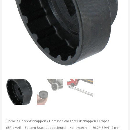
-
16
nokken
-
hoog
model
-
BP-
99900-
C
aantal
Home
/
Gereedschappen
/
Fietsspeciaal gereedschappen
/
Trapas
(BP)
/ VAR – Bottom Bracket dopsleutel – Hollowtech II – 50.2/45.9/41.7 mm –