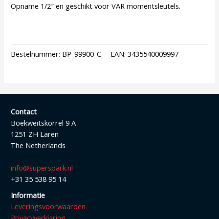
Opname 1/2″ en geschikt voor VAR momentsleutels.
Bestelnummer:
BP-99900-C
EAN:
3435540009997
Contact
Boekweitskorrel 9 A
1251 ZH Laren
The Netherlands
info@superspark.nl
+31 35 538 95 14
Informatie
Leveringsvoorwaarden
Privacyverklaring