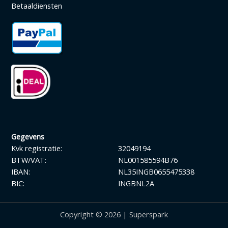
Betaaldiensten
Gegevens
Kvk registratie:
32049194
BTW/VAT:
NL001585594B76
IBAN:
NL35INGB0655475338
BIC:
INGBNL2A
Copyright © 2026 | Superspark