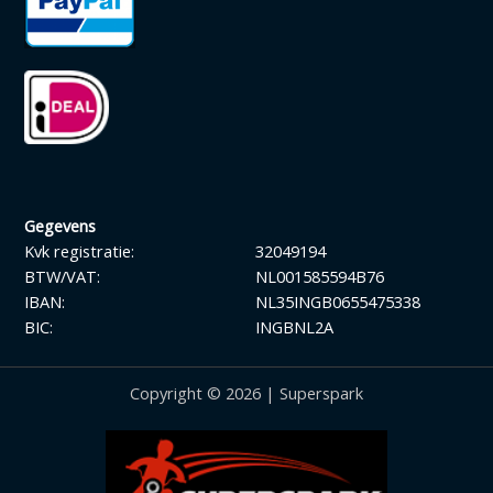
Gegevens
Kvk registratie:
32049194
BTW/VAT:
NL001585594B76
IBAN:
NL35INGB0655475338
BIC:
INGBNL2A
Copyright © 2026 | Superspark