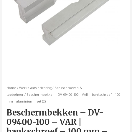
mm
-
aluminium
-
set
(2)
aantal
Home
/
Werkplaatsinrichting
/
Bankschroeven &
toebehoor
/ Beschermbekken – DV-09400-100 – VAR | bankschroef – 100
mm – aluminium – set (2)
Beschermbekken – DV-
09400-100 – VAR |
bankschroef – 100 mm –