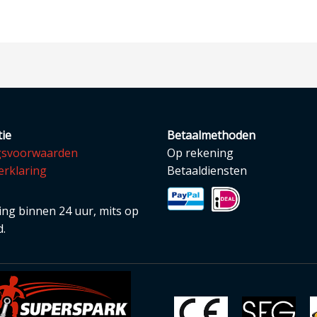
ie
Betaalmethoden
gsvoorwaarden
Op rekening
erklaring
Betaaldiensten
ng binnen 24 uur, mits op
.