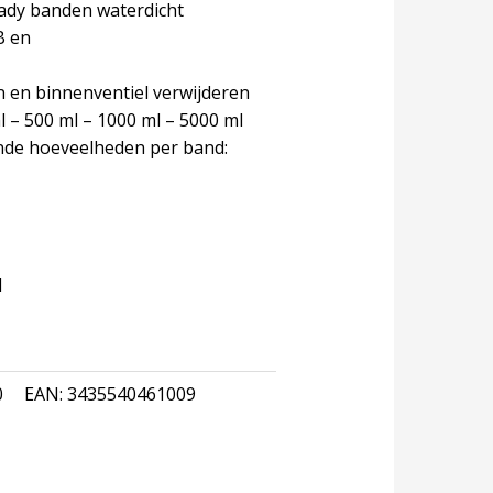
ady banden waterdicht
B en
n en binnenventiel verwijderen
l – 500 ml – 1000 ml – 5000 ml
nde hoeveelheden per band:
l
0
EAN:
3435540461009