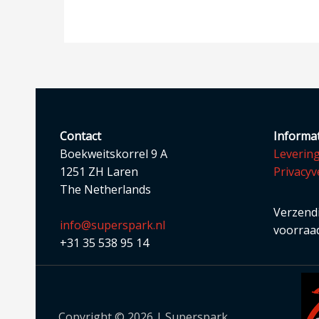
Contact
Informat
Boekweitskorrel 9 A
Leverin
1251 ZH Laren
Privacyv
The Netherlands
Verzendi
info@superspark.nl
voorraad
+31 35 538 95 14
Copyright © 2026 | Superspark