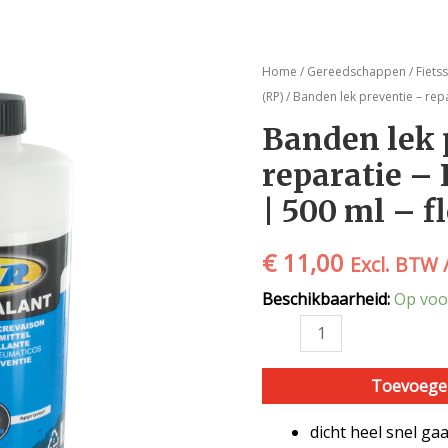
Banden
Home
/
Gereedschappen
/
Fiets
lek
(RP)
/ Banden lek preventie – repa
preventie
Banden lek 
-
reparatie –
reparatie
-
| 500 ml – f
RP-
46100
€
11,00
Excl. BTW 
-
VAR
Beschikbaarheid:
Op voo
|
500
ml
Toevoege
-
fles
dicht heel snel ga
aantal