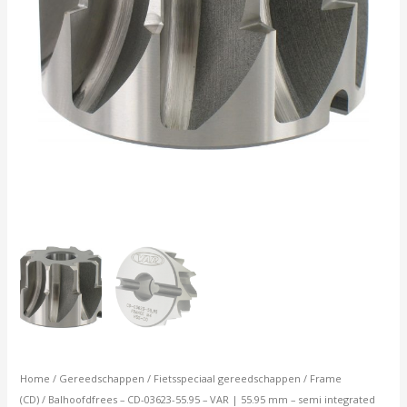
semi
integrated
headsets
aantal
Home
/
Gereedschappen
/
Fietsspeciaal gereedschappen
/
Frame
(CD)
/ Balhoofdfrees – CD-03623-55.95 – VAR | 55.95 mm – semi integrated