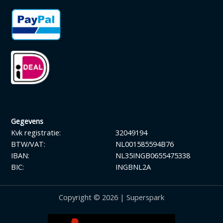
Gegevens
Kvk registratie:
32049194
BTW/VAT:
NL001585594B76
IBAN:
NL35INGB0655475338
BIC:
INGBNL2A
Copyright © 2026 | Superspark