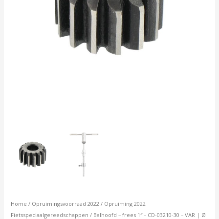
Ø
30
mm
-
asgat
12
mm
aantal
Home
/
Opruimingsvoorraad 2022
/
Opruiming 2022
Fietsspeciaalgereedschappen
/ Balhoofd – frees 1″ – CD-03210-30 – VAR | Ø