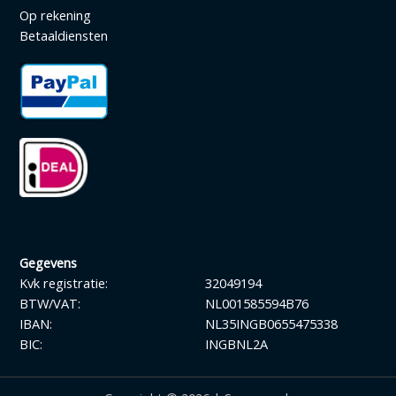
Op rekening
Betaaldiensten
Gegevens
Kvk registratie:
32049194
BTW/VAT:
NL001585594B76
IBAN:
NL35INGB0655475338
BIC:
INGBNL2A