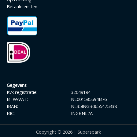
Betaaldiensten
Gegevens
Kvk registratie:
32049194
BTW/VAT:
NL001585594B76
IBAN:
NL35INGB0655475338
BIC:
INGBNL2A
Copyright © 2026 | Superspark