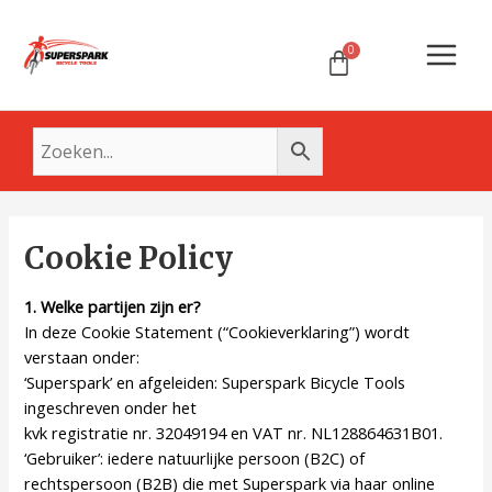
Ga
Main
naar
Menu
de
inhoud
Cookie Policy
1. Welke partijen zijn er?
In deze Cookie Statement (“Cookieverklaring”) wordt
verstaan onder:
‘Superspark’ en afgeleiden: Superspark Bicycle Tools
ingeschreven onder het
kvk registratie nr. 32049194 en VAT nr. NL128864631B01.
‘Gebruiker’: iedere natuurlijke persoon (B2C) of
rechtspersoon (B2B) die met Superspark via haar online